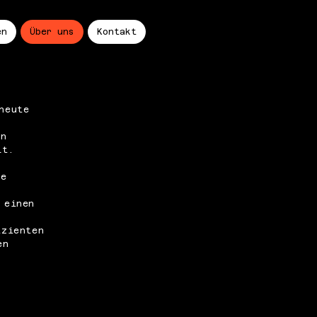
en
Über uns
Kontakt
heute
in
lt.
se
 einen
izienten
en