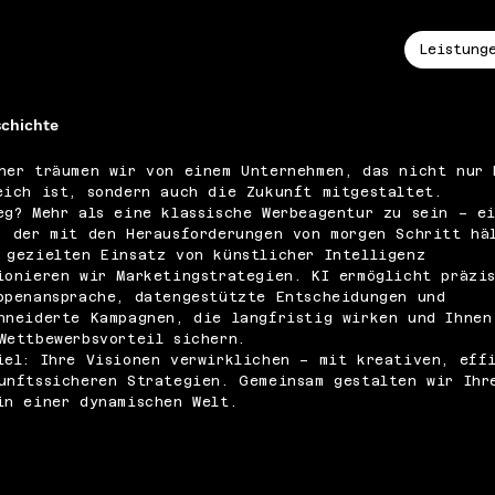
Leistung
chichte
her träumen wir von einem Unternehmen, das nicht nur 
eich ist, sondern auch die Zukunft mitgestaltet.
eg? Mehr als eine klassische Werbeagentur zu sein – e
, der mit den Herausforderungen von morgen Schritt hä
 gezielten Einsatz von künstlicher Intelligenz
ionieren wir Marketingstrategien. KI ermöglicht präzi
ppenansprache, datengestützte Entscheidungen und
hneiderte Kampagnen, die langfristig wirken und Ihnen
Wettbewerbsvorteil sichern.
iel: Ihre Visionen verwirklichen – mit kreativen, eff
unftssicheren Strategien. Gemeinsam gestalten wir Ihr
in einer dynamischen Welt.