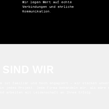
Wir legen Wert auf echte
Verbindungen und ehrliche
Kommunikation.
 SIND WIR
am ist familiär und hoch engagiert – wir stecken unse
in jedes Projekt. Jede Firma behandeln wir, als wäre 
und arbeiten mit Leidenschaft an Ihrem Erfolg.