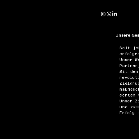
Unsere Ges
Seit je
erfolgr
Unser W
Partner
Mit dem
revolut
Zielgru
maßgesc
echten 
Unser Z
und zuk
Erfolg 