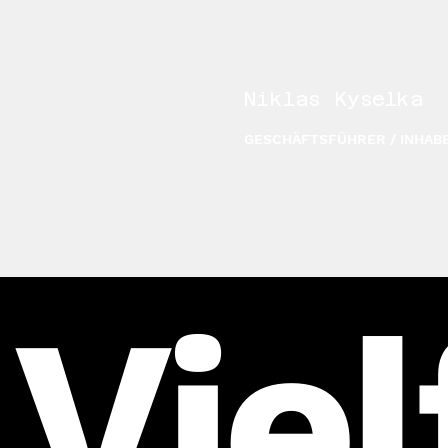
Niklas Kyselka
GESCHÄFTSFÜHRER / INHAB
Viel