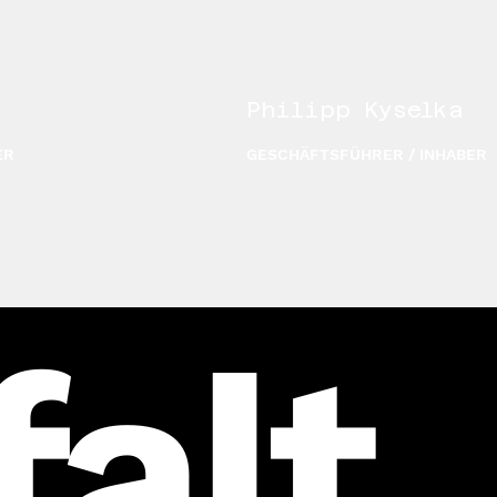
Philipp Kyselka
ER
GESCHÄFTSFÜHRER / INHABER
falt