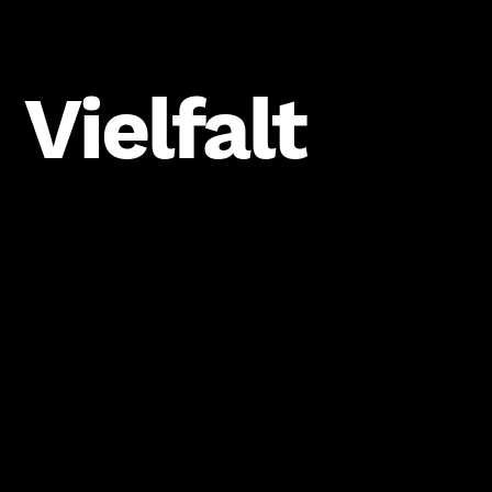
Vielfalt
BEREIT FÜR EINE ZUSAMMENARBEIT?
Lass uns gemeinsam etwas Großartiges 
schaffen.
Vorname
*
Nachname
*
Unternehmen *