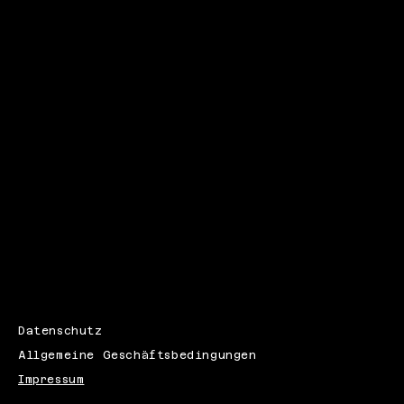
iNFO@VIELFALT-
Leistungen
WERBEAGENTUR.DE
Über uns
015122542772
Kontakt
Triftweg 15, 59929 Brilon
Datenschutz
Allgemeine Geschäftsbedingungen
Impressum