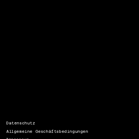
iNFO@VIELFALT-
Leistungen
WERBEAGENTUR.DE
Über uns
015122542772
Kontakt
Triftweg 15, 59929 Brilon
Datenschutz
Allgemeine Geschäftsbedingungen