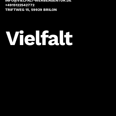
INFO@VIELFALT-WERBEAGENTUR.DE
+4915122542772
TRIFTWEG 15, 59929 BRILON
Vielfalt
BEREIT FÜR EINE ZUSAMMENARBEIT?
Lass uns gemeinsam etwas Großartiges 
schaffen.
Vorname
*
Nachname
*